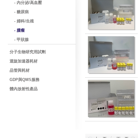
- 內分泌/高血壓
- 糖尿病
- 婦科/生殖
- 腫瘤
- 甲狀腺
分子生物研究用試劑
迴旋加速器耗材
品管與耗材
GDP與QMS服務
體內放射性產品