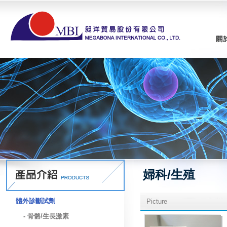
婦科/生殖
體外診斷試劑
Picture
- 骨骼/生長激素