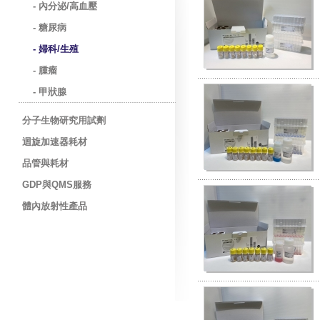
- 內分泌/高血壓
- 糖尿病
- 婦科/生殖
- 腫瘤
- 甲狀腺
分子生物研究用試劑
迴旋加速器耗材
品管與耗材
GDP與QMS服務
體內放射性產品